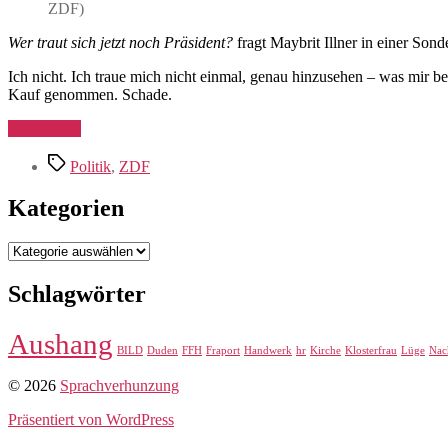
ZDF)
Wer traut sich jetzt noch Präsident?
fragt Maybrit Illner in einer So
Ich nicht. Ich traue mich nicht einmal, genau hinzusehen – was mir b
Kauf genommen. Schade.
„Ich
Weiterlesen
nicht!“
Schlagwörter
Politik
,
ZDF
Kategorien
Kategorien
Schlagwörter
Aushang
BILD
Duden
FFH
Fraport
Handwerk
hr
Kirche
Klosterfrau
Lüge
Nac
© 2026
Sprachverhunzung
Präsentiert von WordPress