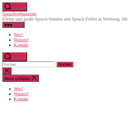
Zum
Suchen
Inhalt
Sprachverhunzung
springen
Kleine und große Sprach-Sünden und Sprach-Fehler in Werbung, Medi
Menü
Wer?
Warum?
Kontakt
Suchen
Suchen
nach:
Suche
schließen
Menü schließen
Wer?
Warum?
Kontakt