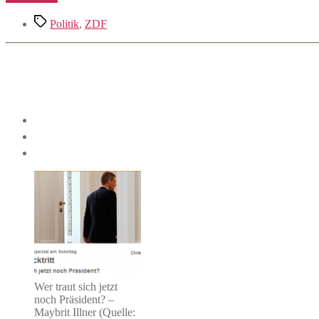
kann
Schlagwörter
nicht
Politik
,
ZDF
mehr!“
Wer traut sich jetzt
noch Präsident? –
Maybrit Illner (Quelle: