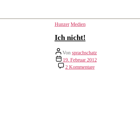
Kategorien
Hunzer
Medien
Ich nicht!
Beitragsautor
Von
sprachschatz
Veröffentlichungsdatum
19. Februar 2012
zu
2 Kommentare
Ich
nicht!