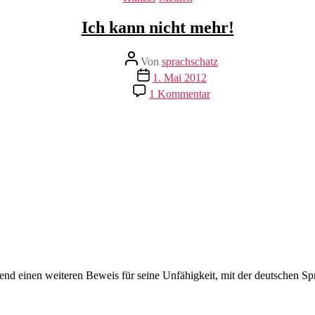
Ich kann nicht mehr!
Beitragsautor
Von
sprachschatz
Veröffentlichungsdatum
1. Mai 2012
zu
1 Kommentar
Ich
kann
nicht
mehr!
nd einen weiteren Beweis für seine Unfähigkeit, mit der deutschen Spr