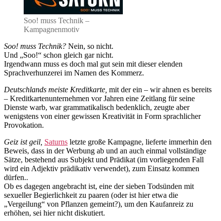
Soo! muss Technik –
Kampagnenmotiv
Soo! muss Technik?
Nein, so nicht.
Und „Soo!“ schon gleich gar nicht.
Irgendwann muss es doch mal gut sein mit dieser elenden
Sprachverhunzerei im Namen des Kommerz.
Deutschlands meiste Kreditkarte,
mit der ein – wir ahnen es bereits
– Kreditkartenunternehmen vor Jahren eine Zeitlang für seine
Dienste warb, war grammatikalisch bedenklich, zeugte aber
wenigstens von einer gewissen Kreativität in Form sprachlicher
Provokation.
Geiz ist geil,
Saturns
letzte große Kampagne, lieferte immerhin den
Beweis, dass in der Werbung ab und an auch einmal vollständige
Sätze, bestehend aus Subjekt und Prädikat (im vorliegenden Fall
wird ein Adjektiv prädikativ verwendet), zum Einsatz kommen
dürfen..
Ob es dagegen angebracht ist, eine der sieben Todsünden mit
sexueller Begierlichkeit zu paaren (oder ist hier etwa die
„Vergeilung“ von Pflanzen gemeint?), um den Kaufanreiz zu
erhöhen, sei hier nicht diskutiert.