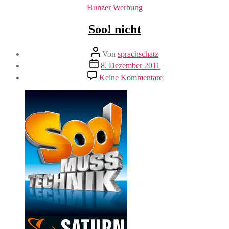
Kategorien
Hunzer
Werbung
Soo! nicht
Beitragsautor
Von
sprachschatz
Veröffentlichungsdatum
8. Dezember 2011
zu
Keine Kommentare
Soo!
nicht