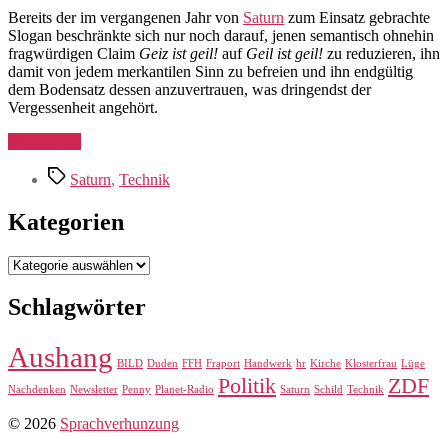
Bereits der im vergangenen Jahr von
Saturn
zum Einsatz gebrachte
Slogan beschränkte sich nur noch darauf, jenen semantisch ohnehin
fragwürdigen Claim
Geiz ist geil!
auf
Geil ist geil!
zu reduzieren, ihn
damit von jedem merkantilen Sinn zu befreien und ihn endgültig
dem Bodensatz dessen anzuvertrauen, was dringendst der
Vergessenheit angehört.
„Soo!
Weiterlesen
nicht“
Schlagwörter
Saturn
,
Technik
Kategorien
Kategorien
Schlagwörter
Aushang
BILD
Duden
FFH
Fraport
Handwerk
hr
Kirche
Klosterfrau
Lüge
Politik
ZDF
Nachdenken
Newsletter
Penny
Planet-Radio
Saturn
Schild
Technik
© 2026
Sprachverhunzung