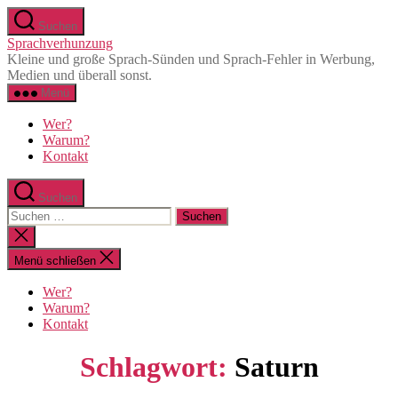
Zum
Suchen
Inhalt
Sprachverhunzung
springen
Kleine und große Sprach-Sünden und Sprach-Fehler in Werbung,
Medien und überall sonst.
Menü
Wer?
Warum?
Kontakt
Suchen
Suchen
nach:
Suche
schließen
Menü schließen
Wer?
Warum?
Kontakt
Schlagwort:
Saturn